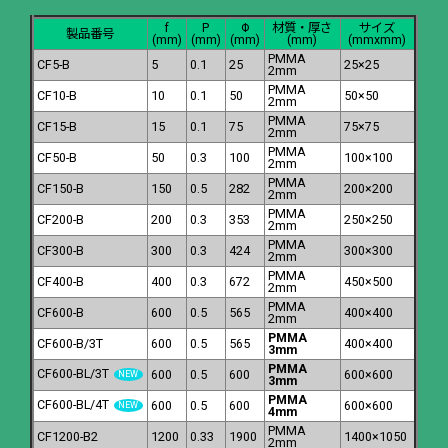
f
P
Φ
材質・厚さ
サイズ
製品番号
(mm)
(mm)
(mm)
(mm)
(mmxmm)
PMMA
CF5-B
5
0.1
25
25×25
2mm
PMMA
CF10-B
10
0.1
50
50×50
2mm
PMMA
CF15-B
15
0.1
75
75×75
2mm
PMMA
CF50-B
50
0.3
100
100×100
2mm
PMMA
CF150-B
150
0.5
282
200×200
2mm
PMMA
CF200-B
200
0.3
353
250×250
2mm
PMMA
CF300-B
300
0.3
424
300×300
2mm
PMMA
CF400-B
400
0.3
672
450×500
2mm
PMMA
CF600-B
600
0.5
565
400×400
2mm
PMMA
CF600-B/3T
600
0.5
565
400×400
3mm
PMMA
CF600-BL/3T
600
0.5
600
600×600
3mm
PMMA
CF600-BL/4T
600
0.5
600
600×600
4mm
PMMA
CF1200-B2
1200
0.33
1900
1400×1050
2mm