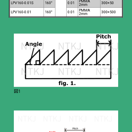
PMMA
LPV160-0.01S
160°
0.01
300×50
2mm
PMMA
LPV160-0.01
160°
0.01
300×500
2mm
図1