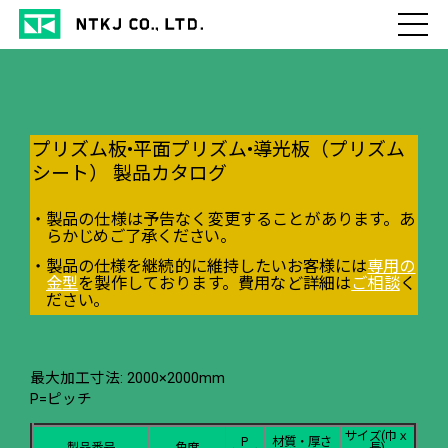
プリズム板•平面プリズム•導光板（プリズム
シート） 製品カタログ
製品の仕様は予告なく変更することがあります。あ
らかじめご了承ください。
製品の仕様を継続的に維持したいお客様には
専用の
金型
を製作しております。費用など詳細は
ご相談
く
ださい。
最大加工寸法: 2000×2000mm
P=ピッチ
サイズ(巾ｘ
P
材質・厚さ
製品番号
角度
長)