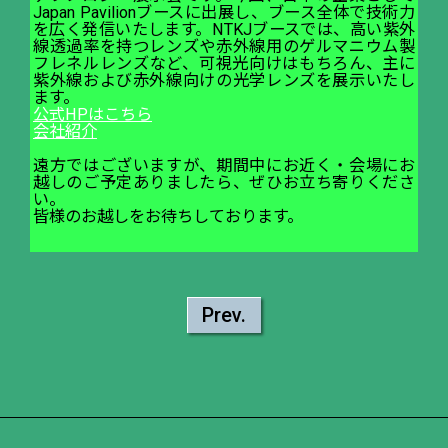
Japan Pavilionブースに出展し、ブース全体で技術力
を広く発信いたします。NTKJブースでは、高い紫外
線透過率を持つレンズや赤外線用のゲルマニウム製
フレネルレンズなど、可視光向けはもちろん、主に
紫外線および赤外線向けの光学レンズを展示いたし
ます。
公式HPはこちら
会社紹介
遠方ではございますが、期間中にお近く・会場にお
越しのご予定ありましたら、ぜひお立ち寄りくださ
い。
皆様のお越しをお待ちしております。
Prev.