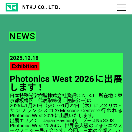
NEWS
2025.12.18
Exhibition
Photonics West 2026に出展
します！
日本特殊光学樹脂株式会社(略称：NTKJ 所在地：東
京都板橋区 代表取締役：佐藤公一)は
2026年1月20日（火）～1月22日（木）にアメリカ・
サンフランシスコのMoscone Centerで行われる
Photonics West 2026に出展いたします。
出展エリア： Japan Pavilion内 ブースNo.3393
Photonics West 2026は、世界最大級のフォトニクス
テクノロジー展示会です。今回、日本の企業として