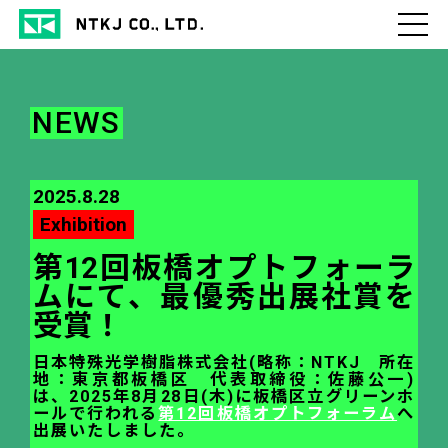
NEWS
2025.8.28
Exhibition
第12回板橋オプトフォーラ
ムにて、最優秀出展社賞を
受賞！
日本特殊光学樹脂株式会社(略称：NTKJ 所在
地：東京都板橋区 代表取締役：佐藤公一)
は、
2025年8月28日(木)に板橋区立グリーンホ
ールで行われる
第12回板橋オプトフォーラム
へ
出展いたしました。