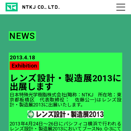
NEWS
2013.4.18
Exhibition
レンズ設計・製造展2013に
出展します
日本特殊光学樹脂株式会社(略称：NTKJ 所在地：東
京都板橋区 代表取締役： 佐藤公一)はレンズ設
計・製造展2013に出展いたします。
2013年4月24日～26日にパシフィコ横浜で行われる
レンズ設計・製造展2013においてブースNo. O-3にて