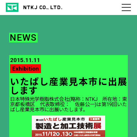
NEWS
2015.11.11
Exhibition
いたばし産業見本市に出展
します
日本特殊光学樹脂株式会社(略称：NTKJ 所在地：東
京都板橋区 代表取締役： 佐藤公一)は第19回いた
ばし産業見本市に出展いたします。