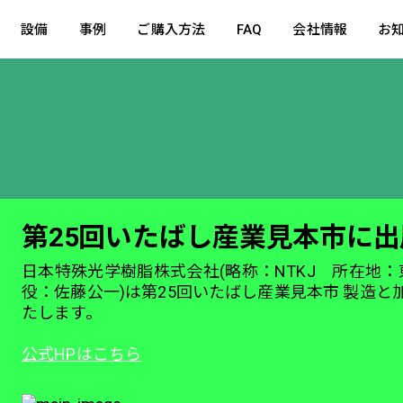
設備
事例
ご購入方法
FAQ
会社情報
お
第25回いたばし産業見本市に
日本特殊光学樹脂株式会社(略称：NTKJ 所在地
役：佐藤公一)は第25回いたばし産業見本市 製造と加
たします。
公式HPはこちら