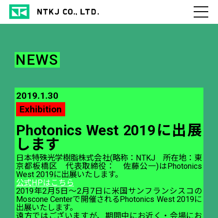
NEWS
2019.1.30
Exhibition
Photonics West 2019に出展
します
日本特殊光学樹脂株式会社(略称：NTKJ 所在地：東
京都板橋区 代表取締役： 佐藤公一)はPhotonics
West 2019に出展いたします。
公式HPはこちら
2019年2月5日～2月7日に米国サンフランシスコの
Moscone Centerで開催されるPhotonics West 2019に
出展いたします。
遠方ではございますが、期間中にお近く・会場にお