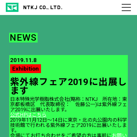
NEWS
2019.11.8
Exhibition
紫外線フェア2019に出展し
ます
日本特殊光学樹脂株式会社(略称：NTKJ 所在地：東
京都板橋区 代表取締役： 佐藤公一)は紫外線フェ
ア2019に出展いたします。
公式HPはこちら
2019年11月12日～14日に東京・北の丸公園内の科学
技術館で行われる紫外線フェア2019に出展いたしま
す。
会場にてお打ち合わせをご希望の方は事前に
お問い