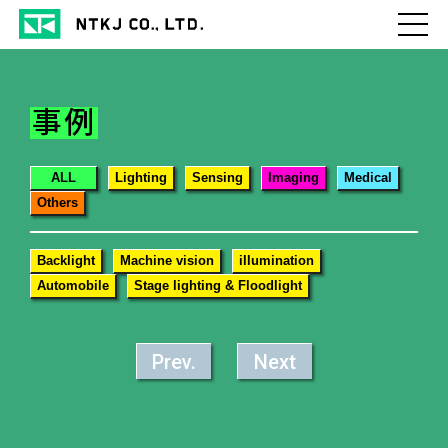
事例
ALL
Lighting
Sensing
Imaging
Medical
Others
Backlight
Machine vision
illumination
Automobile
Stage lighting & Floodlight
Prev.
Next