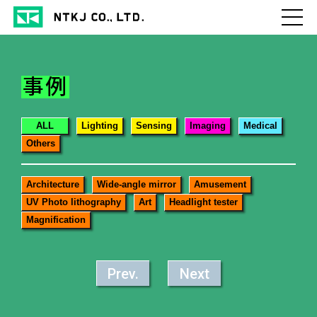
事例
ALL
Lighting
Sensing
Imaging
Medical
Others
Architecture
Wide-angle mirror
Amusement
UV Photo lithography
Art
Headlight tester
Magnification
Prev.
Next