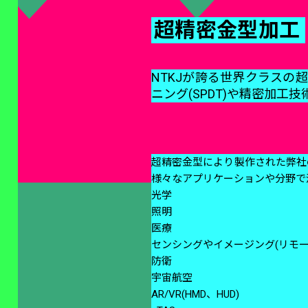
超精密金型加工
NTKJが誇る世界クラス
ニング(SPDT)や精密加工
超精密金型により製作された弊社
様々なアプリケーションや分野で
光学
照明
医療
センシングやイメージング(リモー
防衛
宇宙航空
AR/VR(HMD、HUD)