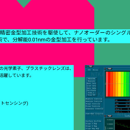
の超精密金型加工技術を駆使して、ナノオーダーのシング
技術で、分解能0.01nmの金型加工を行っています。
の光学素子、プラスチックレンズは、
活躍しています。
トセンシング)