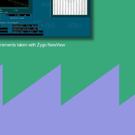
rements taken with Zygo NewView