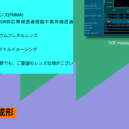
ズ(PMMA)
V-SWIR広帯域透過樹脂や紫外線透過
ウムフレネルレンズ
DOE measu
クトルイメージング
野でも、ご要望のレンズ仕様がござい
成形