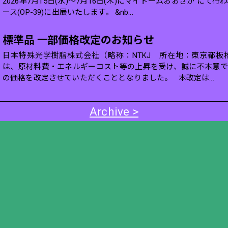
2026年7月15日(水)～7月16日(木)にマイドームおおさか にて
ース(OP-39)に出展いたします。 &nb...
標準品 一部価格改定のお知らせ
日本特殊光学樹脂株式会社（略称：NTKJ 所在地：東京都
は、原材料費・エネルギーコスト等の上昇を受け、誠に不本意
の価格を改定させていただくこととなりました。 本改定は...
Archive >