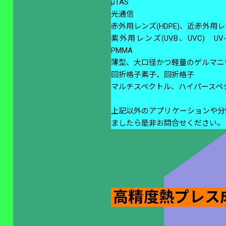
μTAS
光通信
赤外用レンズ(HDPE)、近赤外用レン
紫外用レンズ(UVB、UVC) U
PMMA
薄型、大口径かつ軽量のゲルマニ
回折格子素子、回折格子
マルチスペクトル、ハイパースペ
上記以外のアプリケーションや分
ましたら是非お問合せください。
高精度熱プレス